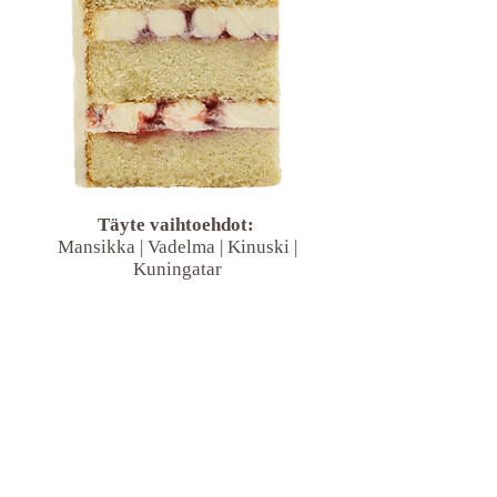
Täyte vaihtoehdot: ​
Mansikka | Vadelma | Kinuski |
Kuningatar
10hlö | 15hlö | 20hlö | 25hlö | 30hlö
50€ 58€ 65€ 82€ 100€