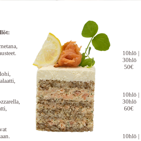
löt:
​ 
metana,
usteet.
10hlö |
30hlö
50€ 
lohi,
laatti,
L
10hlö |
zzarella,
30hlö
ti,
60€ 
Pest
vat
taan.
10hlö |