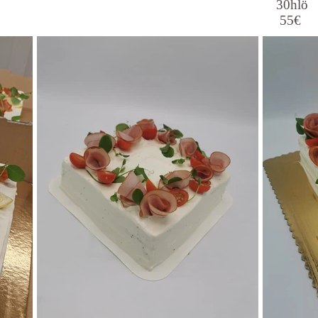
30hlö
55€ 