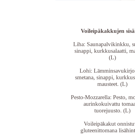
Voileipäkakkujen sisäl
Liha: Saunapalvikinkku, s
sinappi, kurkkusalaatti, ma
(L)
Lohi: Lämminsavukirjo
smetana, sinappi, kurkkusa
mausteet. (L)
Pesto-Mozzarella: Pesto, mo
aurinkokuivattu tomaat
tuorejuusto. (L)
Voileipäkakut onnistu
gluteenittomana lisähin